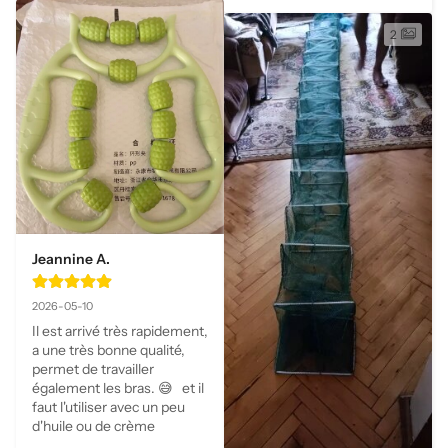
2
Jeannine A.
2026-05-10
Il est arrivé très rapidement, 
a une très bonne qualité, 
permet de travailler 
également les bras. 😅   et il 
faut l'utiliser avec un peu 
d'huile ou de crème