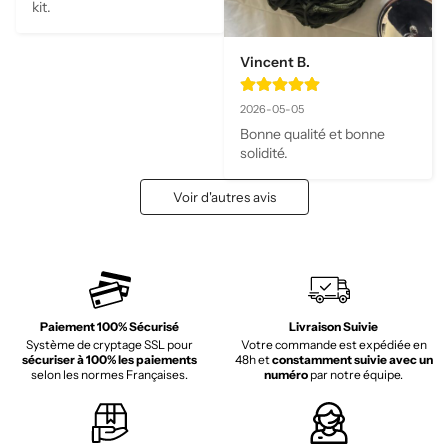
kit.
Vincent B.
2026-05-05
Bonne qualité et bonne 
solidité.
Voir d'autres avis
Paiement 100% Sécurisé
Livraison Suivie
Système de cryptage SSL pour
Votre commande est expédiée en
sécuriser à 100% les paiements
48h et
constamment suivie avec un
selon les normes Françaises.
numéro
par notre équipe.