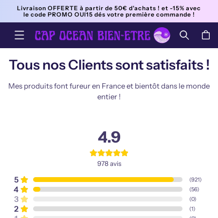
ET
Livraison OFFERTE à partir de 50€ d'achats ! et -15% avec
PASSER
le code PROMO OUI15 dés votre première commande !
AU
CONTENU
Panier
Tous nos Clients sont satisfaits !
Mes produits font fureur en France et bientôt dans le monde
entier !
4.9
978
avis
5
(
921
)
4
(
56
)
3
(
0
)
2
(
1
)