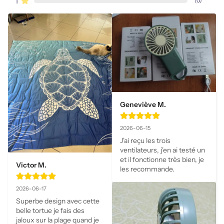
1
(
0
)
Geneviève M.
2026-06-15
J'ai reçu les trois 
ventilateurs, j'en ai testé un 
et il fonctionne très bien, je 
Victor M.
les recommande.
2026-06-17
Superbe design avec cette 
belle tortue je fais des 
jaloux sur la plage quand je 