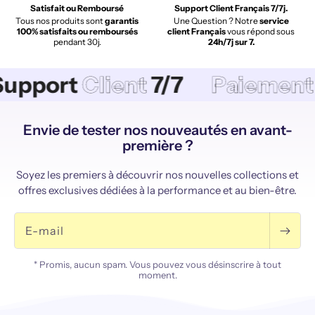
Satisfait ou Remboursé
Support Client Français 7/7j.
Tous nos produits sont
garantis
Une Question ? Notre
service
100% satisfaits ou remboursés
client Français
vous répond sous
pendant 30j.
24h/7j sur 7.
pport
Client
7/7
Paiement
S
Envie de tester nos nouveautés en avant-
première ?
Soyez les premiers à découvrir nos nouvelles collections et
offres exclusives dédiées à la performance et au bien-être.
E-mail
* Promis, aucun spam. Vous pouvez vous désinscrire à tout
moment.